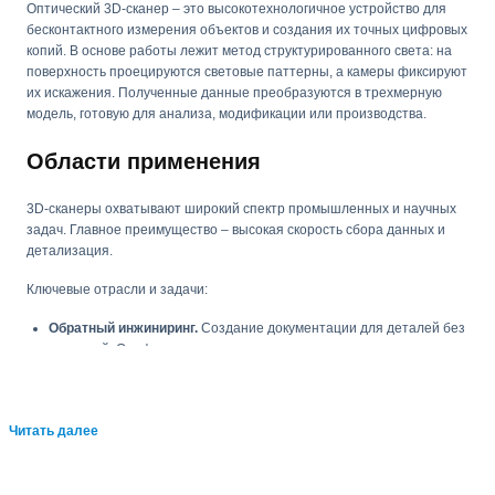
Оптический 3D-сканер – это высокотехнологичное устройство для
бесконтактного измерения объектов и создания их точных цифровых
копий. В основе работы лежит метод структурированного света: на
поверхность проецируются световые паттерны, а камеры фиксируют
их искажения. Полученные данные преобразуются в трехмерную
модель, готовую для анализа, модификации или производства.
Области применения
3D-сканеры охватывают широкий спектр промышленных и научных
задач. Главное преимущество – высокая скорость сбора данных и
детализация.
Ключевые отрасли и задачи:
Обратный инжиниринг.
Создание документации для деталей без
чертежей. Оцифровка позволяет восстановить геометрию узла
для ремонта или модернизации.
Контроль качества.
Проверка соответствия готового изделия
CAD-модели. Быстрое выявление отклонений, анализ
Читать далее
деформаций.
Быстрое прототипирование.
Оцифровка макетов для
последующей корректировки и 3D-печати.