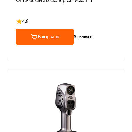
Оптический 3D сканер Оптискан III
4.8
Рейтинг 4.8 из 5
В корзину
В наличии