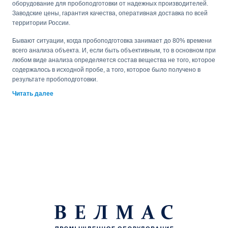
оборудование для пробоподготовки от надежных производителей.
Заводские цены, гарантия качества, оперативная доставка по всей
территории России.
Бывают ситуации, когда пробоподготовка занимает до 80% времени
всего анализа объекта. И, если быть объективным, то в основном при
любом виде анализа определяется состав вещества не того, которое
содержалось в исходной пробе, а того, которое было получено в
результате пробоподготовки.
Читать далее
Например, для анализа жидких веществ, может потребоваться такая
пробоподготовка, как фильтрация, окисление, минерализация,
отгонка, концентрирование или разбавление, экстракция с помощью
растворителей и прочее. Для проведения всех этих операций
необходимо соответствующее оборудование которое применяется
при проведении спектроскопии, микроскопии, хроматографии,
материолографии и прочее.
К оборудованию для пробоподготовки относятся:
Экстракторы.
Извлекают из вещества экстракт. Применяются для
анализа на пестициды и гербициды, взрывчатые вещества,
диоксиоды и фураны и прочее. Используются в фармацевтике. В
пищевой промышленности. В криминалистике.