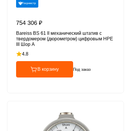
Госреестр
754 306 ₽
Bareiss BS 61 II механический штатив с
твердомером (дюрометром) цифровым HPE
III Шор А
4.8
Рейтинг 4.8 из 5
В корзину
Под заказ