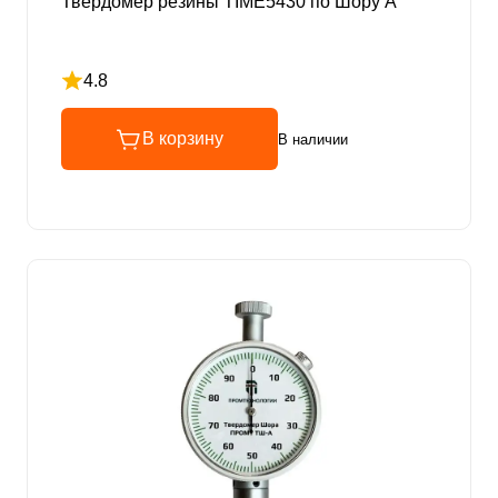
Твердомер резины TIME5430 по Шору А
4.8
Рейтинг 4.8 из 5
В корзину
В наличии