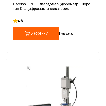
Bareiss HPE III твердомер (дюрометр) Шора
тип D с цифровым индикатором
4.8
Рейтинг 4.8 из 5
В корзину
Под заказ