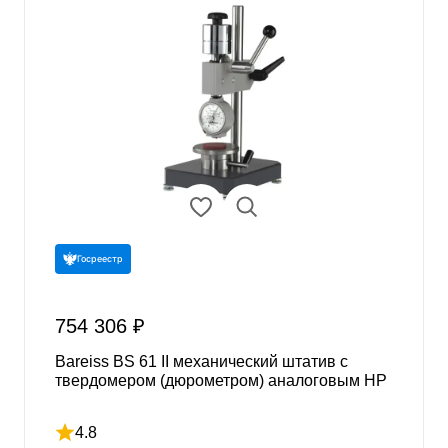
Госреестр
754 306 ₽
Bareiss BS 61 II механический штатив с
твердомером (дюрометром) аналоговым HP
4.8
Рейтинг 4.8 из 5