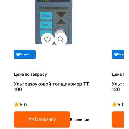
Госреестр
Госреес
Цена по запросу
Цена по
Ультразвуковой толщиномер TT
Ультра
100
120
5.0
5.0
Рейтинг 5 из 5
Рейтинг
В корзину
В наличии