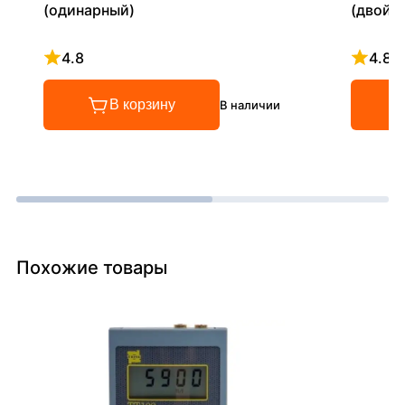
(одинарный)
(двойн
4.8
4.8
Рейтинг 4.8 из 5
Рейтинг
В корзину
В наличии
Похожие товары