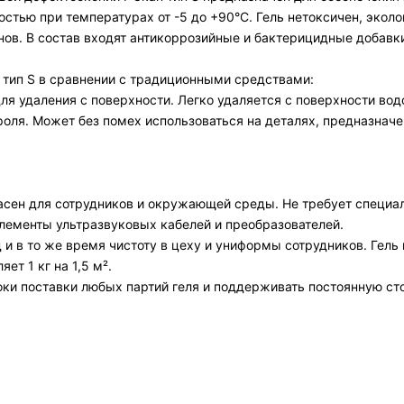
стью при температурах от -5 до +90°С. Гель нетоксичен, эколо
нов. В состав входят антикоррозийные и бактерицидные добавк
 тип S в сравнении с традиционными средствами:
для удаления с поверхности. Легко удаляется с поверхности вод
троля. Может без помех использоваться на деталях, предназна
опасен для сотрудников и окружающей среды. Не требует специа
лементы ультразвуковых кабелей и преобразователей.
и в то же время чистоту в цеху и униформы сотрудников. Гель 
ет 1 кг на 1,5 м².
оки поставки любых партий геля и поддерживать постоянную с