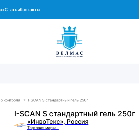
ах
Статьи
Контакты
→
го контроля
I-SCAN S стандартный гель 250г
I-SCAN S стандартный гель 250г
«ИнвоТекс», Россия
Торговая марка
›