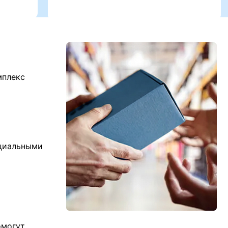
мплекс
ициальными
омогут