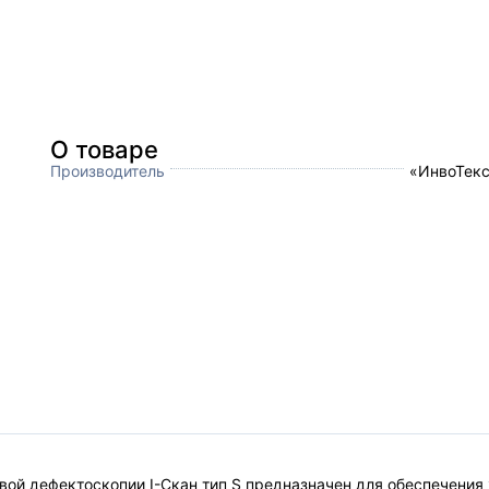
О товаре
Производитель
«ИнвоТекс
вой дефектоскопии I-Скан тип S предназначен для обеспечения