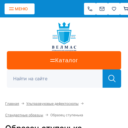
МЕНЮ
Каталог
→
→
Главная
Ультразвуковые дефектоскопы
→
Стандартные образцы
Образец ступенька