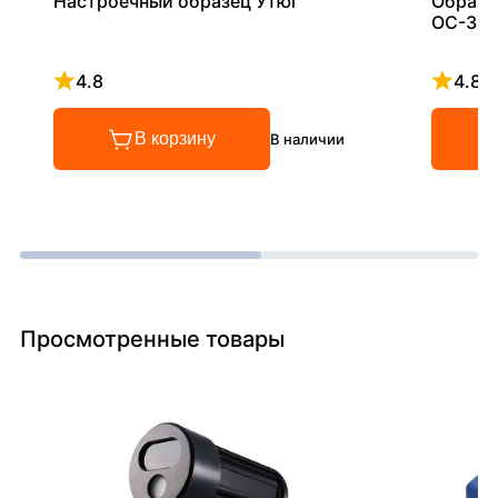
Настроечный образец Утюг
Образе
ОС-3, 
4.8
4.8
Рейтинг 4.8 из 5
Рейтинг
В корзину
В наличии
Просмотренные товары