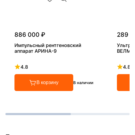
886 000 ₽
289 0
Импульсный рентгеновский
Ультра
аппарат АРИНА-9
ВЕЛМА
4.8
4.8
Рейтинг 4.8 из 5
Рейтинг
В корзину
В наличии