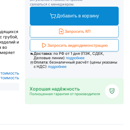
связаться с менеджером.
Добавить в корзину
ходящихся
Запросить КП
с грубой,
изделий и
Запросить видеодемонстрацию
а во
змеряет
Доставка:
по РФ от 1 дня (ПЭК, СДЕК,
Деловые линии)
подробнее
Оплата:
безналичный расчёт (цены указаны
с НДС)
подробнее
стоимость
стоимость
Хорошая надёжность
Полноценная гарантия от производителя