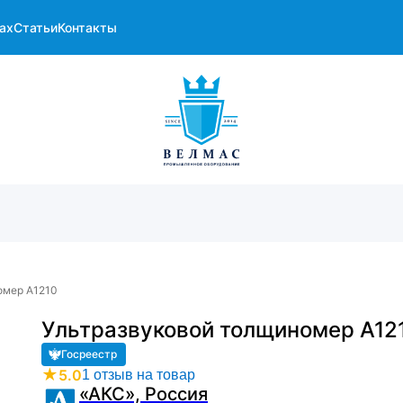
ах
Статьи
Контакты
омер А1210
Ультразвуковой толщиномер А12
Госреестр
★
5.0
1 отзыв на товар
«АКС», Россия