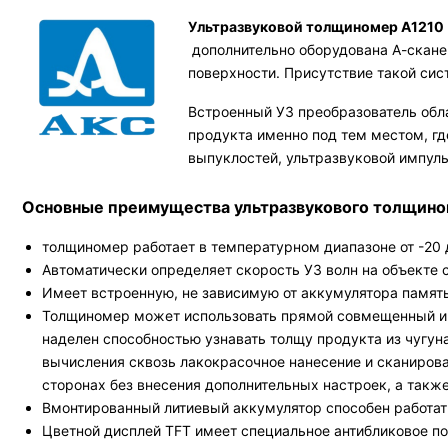
Ультразвуковой толщиномер А1210
дополнительно оборудована А-скане
поверхности. Присутствие такой сис
Встроенный УЗ преобразователь обла
продукта именно под тем местом, гд
выпуклостей, ультразвуковой импуль
Основные преимущества ультразвукового толщино
толщиномер работает в температурном диапазоне от -20 
Автоматически определяет скорость УЗ волн на объекте 
Имеет встроенную, не зависимую от аккумулятора памят
Толщиномер может использовать прямой совмещенный и 
наделен способностью узнавать толщу продукта из чугун
вычисления сквозь лакокрасочное нанесение и сканирова
сторонах без внесения дополнительных настроек, а такж
Вмонтированный литиевый аккумулятор способен работать
Цветной дисплей TFT имеет специальное антибликовое п