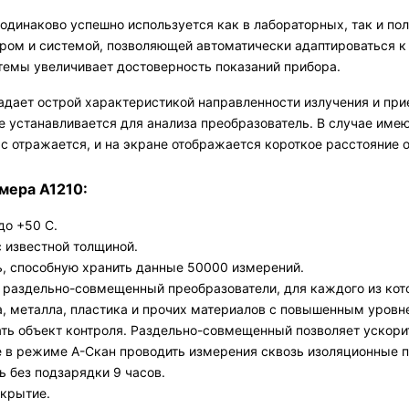
одинаково успешно используется как в лабораторных, так и по
ром и системой, позволяющей автоматически адаптироваться 
темы увеличивает достоверность показаний прибора.
дает острой характеристикой направленности излучения и при
е устанавливается для анализа преобразователь. В случае име
с отражается, и на экране отображается короткое расстояние о
мера А1210:
до +50 С.
с известной толщиной.
ь, способную хранить данные 50000 измерений.
раздельно-совмещенный преобразователи, для каждого из кот
а, металла, пластика и прочих материалов с повышенным уровн
ть объект контроля. Раздельно-совмещенный позволяет ускори
е в режиме А-Скан проводить измерения сквозь изоляционные 
 без подзарядки 9 часов.
окрытие.