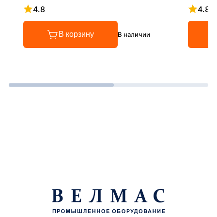
4.8
4.8
Рейтинг 4.8 из 5
Рейтинг
В корзину
В наличии