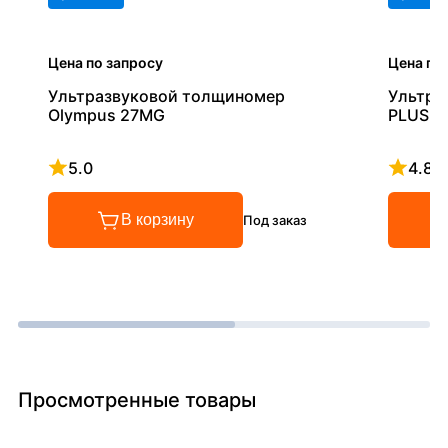
Цена по запросу
Цена по
Ультразвуковой толщиномер
Ультра
Olympus 27MG
PLUS
5.0
4.8
Рейтинг 5 из 5
Рейтинг
В корзину
Под заказ
Просмотренные товары