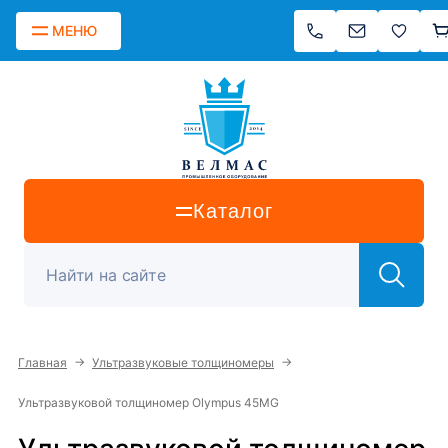
МЕНЮ
Каталог
→
→
Главная
Ультразвуковые толщиномеры
Ультразвуковой толщиномер Olympus 45MG