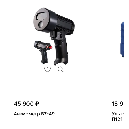
45 900 ₽
18 90
Анемометр В7-А9
Ультра
П121-5