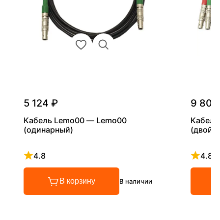
5 124 ₽
9 800
Кабель Lemo00 — Lemo00
Кабель
(одинарный)
(двойн
4.8
4.8
Рейтинг 4.8 из 5
Рейтинг
В корзину
В наличии