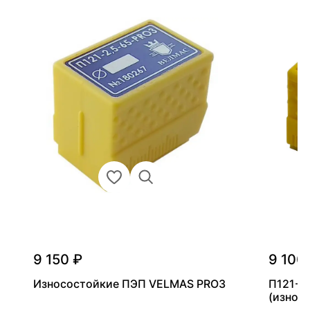
9 150 ₽
9 100
Износостойкие ПЭП VELMAS PRO3
П121-2
(износ