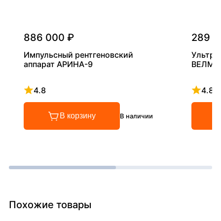
886 000 ₽
289 0
Импульсный рентгеновский
Ультра
аппарат АРИНА-9
ВЕЛМА
4.8
4.8
Рейтинг 4.8 из 5
Рейтинг
В корзину
В наличии
Похожие товары