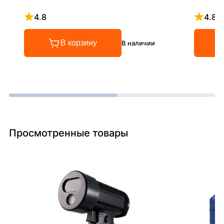
4.8
4.8
Рейтинг 4.8 из 5
Рейтинг
В корзину
В наличии
Просмотренные товары