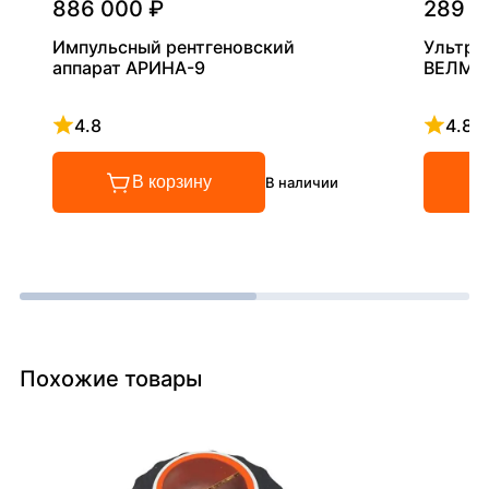
886 000 ₽
289 0
Импульсный рентгеновский
Ультра
аппарат АРИНА-9
ВЕЛМА
4.8
4.8
Рейтинг 4.8 из 5
Рейтинг
В корзину
В наличии
Похожие товары