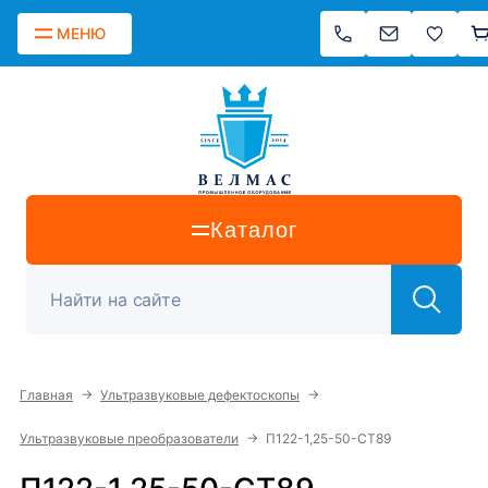
МЕНЮ
Каталог
→
→
Главная
Ультразвуковые дефектоскопы
→
Ультразвуковые преобразователи
П122-1,25-50-СТ89