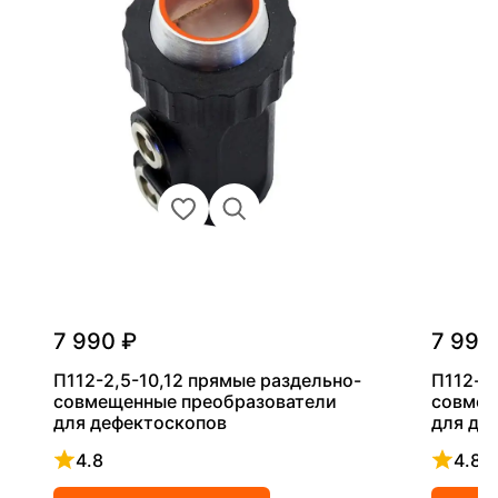
7 990 ₽
7 990
П112-2,5-10,12 прямые раздельно-
П112-п
совмещенные преобразователи
совмещ
для дефектоскопов
для деф
4.8
4.8
Рейтинг 4.8 из 5
Рейтинг