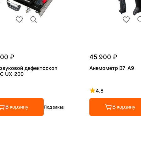
000 ₽
45 900 ₽
звуковой дефектоскоп
Анемометр В7-А9
С UX-200
4.8
 4.8 из 5
Рейтинг 4.8 из 5
В корзину
В корзину
Под заказ