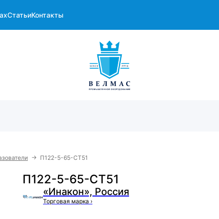
ах
Статьи
Контакты
→
азователи
П122-5-65-СТ51
П122-5-65-СТ51
«Инакон», Россия
Торговая марка
›