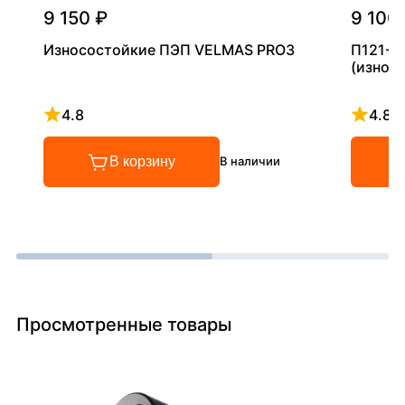
9 150 ₽
9 100
Износостойкие ПЭП VELMAS PRO3
П121-2
(износ
4.8
4.8
Рейтинг 4.8 из 5
Рейтинг
В корзину
В наличии
Просмотренные товары