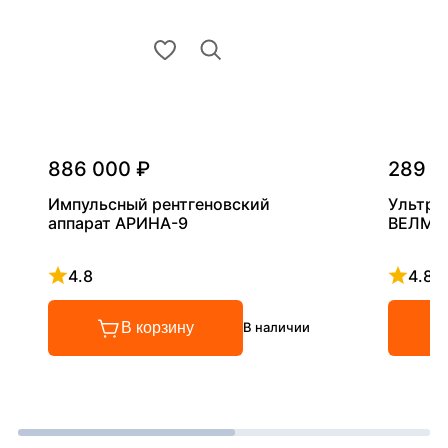
886 000 ₽
289 0
Импульсный рентгеновский
Ультра
аппарат АРИНА-9
ВЕЛМА
4.8
4.8
Рейтинг 4.8 из 5
Рейтинг
В корзину
В наличии