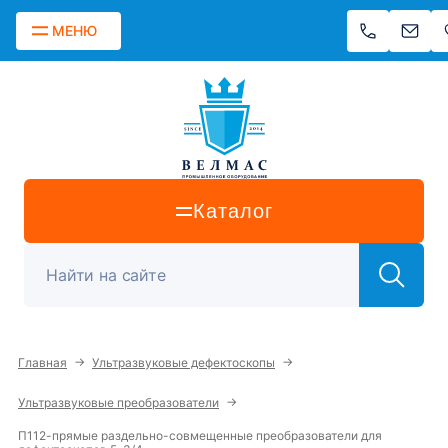
МЕНЮ
Каталог
→
→
Главная
Ультразвуковые дефектоскопы
→
Ультразвуковые преобразователи
П112-прямые раздельно-совмещенные преобразователи для