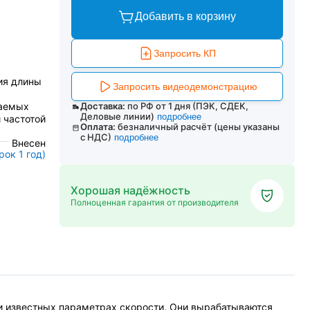
Добавить в корзину
Запросить КП
ия длины
Запросить видеодемонстрацию
даемых
Доставка:
по РФ от 1 дня (ПЭК, СДЕК,
Деловые линии)
подробнее
и частотой
Оплата:
безналичный расчёт (цены указаны
с НДС)
подробнее
Внесен
ок 1 год)
Хорошая надёжность
Полноценная гарантия от производителя
ри известных параметрах скорости. Они вырабатываются