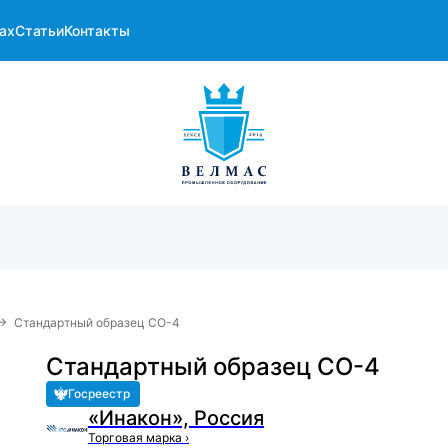
ах
Статьи
Контакты
→
Стандартный образец СО-4
Стандартный образец СО-4
Госреестр
«Инакон», Россия
Торговая марка
›