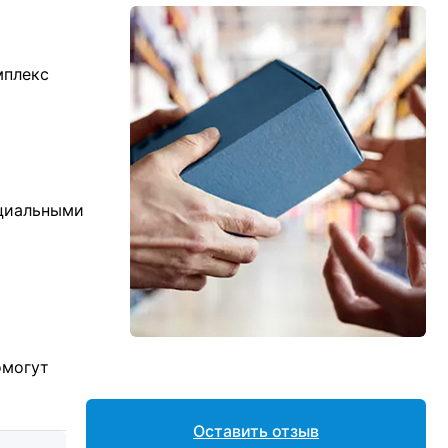
мплекс
ициальными
омогут
Оставить отзыв