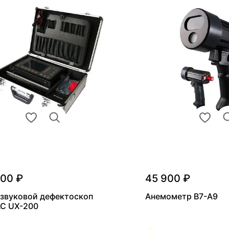
000 ₽
45 900 ₽
звуковой дефектоскоп
Анемометр В7-А9
С UX-200