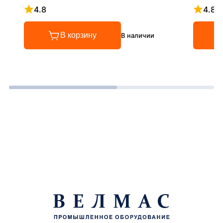
4.8
4.8
Рейтинг 4.8 из 5
Рейтинг
В корзину
В наличии