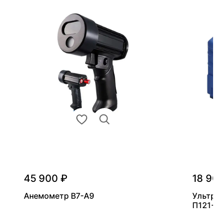
45 900 ₽
18 90
Анемометр В7-А9
Ультра
П121-5