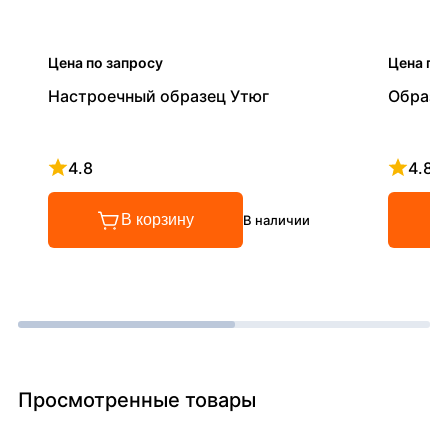
Цена по запросу
Цена по
Настроечный образец Утюг
Образе
4.8
4.8
Рейтинг 4.8 из 5
Рейтинг
В корзину
В наличии
Просмотренные товары