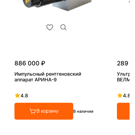
886 000 ₽
289 0
Импульсный рентгеновский
Ультра
аппарат АРИНА-9
ВЕЛМА
4.8
4.8
Рейтинг 4.8 из 5
Рейтинг
В корзину
В наличии