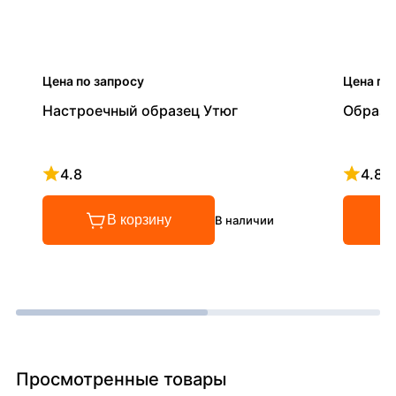
Цена по запросу
Цена по
Настроечный образец Утюг
Образе
4.8
4.8
Рейтинг 4.8 из 5
Рейтинг
В корзину
В наличии
Просмотренные товары