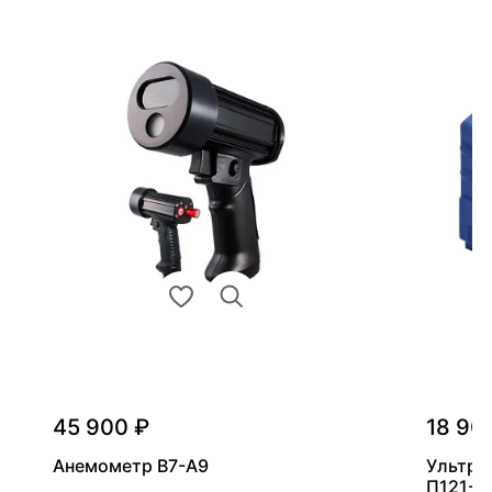
45 900 ₽
18 90
Анемометр В7-А9
Ультра
П121-5