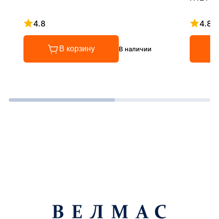
4.8
4.8
Рейтинг 4.8 из 5
Рейтинг
В корзину
В наличии