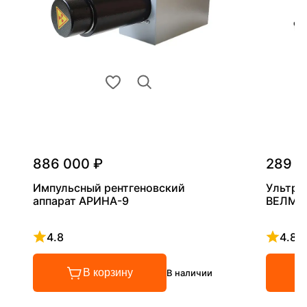
886 000 ₽
289 0
Импульсный рентгеновский
Ультра
аппарат АРИНА-9
ВЕЛМА
4.8
4.8
Рейтинг 4.8 из 5
Рейтинг
В корзину
В наличии