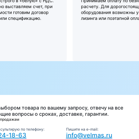
строго в «белую» с НДС.
Принимаем оплату по без
о выставляем счет, при
расчету. Для дорогостоящ
мости готовим договор
оборудования возможны у
 или спецификацию.
лизинга или поэтапной опл
а
выбором товара по вашему запросу, отвечу на все
щие вопросы о сроках, доставке, гарантии.
 продажам
нсультирую по телефону:
Пишите на e-mail:
24-18-63
info@velmas.ru