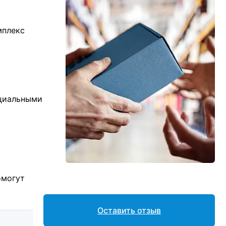
мплекс
ициальными
омогут
Оставить отзыв