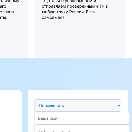
наличному
Тщательно упаковываем и
его
отправляем проверенными ТК в
словия
любую точку России. Есть
аты.
самовывоз.
Предпочтительный способ связи