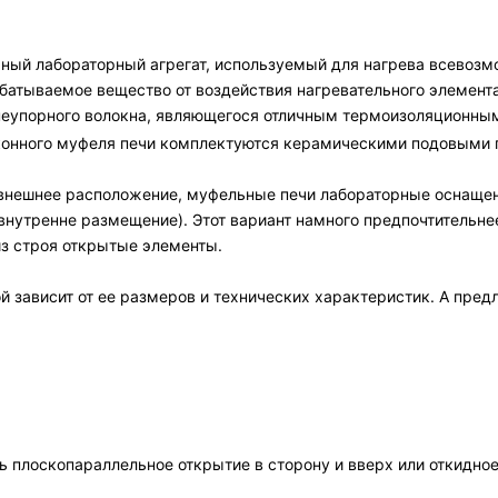
ный лабораторный агрегат, используемый для нагрева всевозм
атываемое вещество от воздействия нагревательного элемент
гнеупорного волокна, являющегося отличным термоизоляционн
конного муфеля печи комплектуются керамическими подовыми 
т внешнее расположение, муфельные печи лабораторные оснаще
(внутренне размещение). Этот вариант намного предпочтительн
з строя открытые элементы.
й зависит от ее размеров и технических характеристик. А пре
 плоскопараллельное открытие в сторону и вверх или откидное 