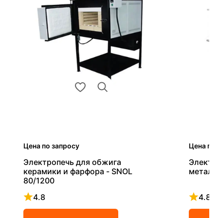
Цена по запросу
Цена по
Электропечь для обжига
Электр
керамики и фарфора - SNOL
металл
80/1200
4.8
4.8
Рейтинг 4.8 из 5
Рейтинг