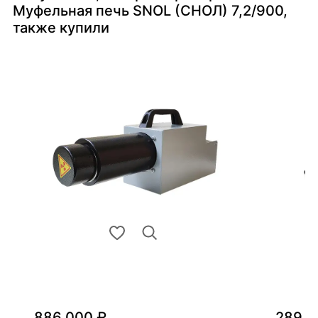
Муфельная печь SNOL (СНОЛ) 7,2/900,
также купили
886 000 ₽
289 0