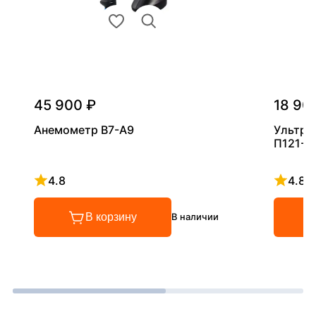
45 900 ₽
18 90
Анемометр В7-А9
Ультра
П121-5
4.8
4.8
Рейтинг 4.8 из 5
Рейтинг
В корзину
В наличии