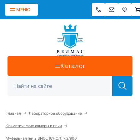
МЕНЮ
Каталог
→
→
Главная
Лабораторное оборудование
→
Климатические камеры и печи
Муфельная печь SNOL (СНОЛ) 7,2/900