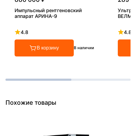
Импульсный рентгеновский
Ультра
аппарат АРИНА-9
ВЕЛМА
4.8
4.8
Рейтинг 4.8 из 5
Рейтинг
В корзину
В наличии
Похожие товары