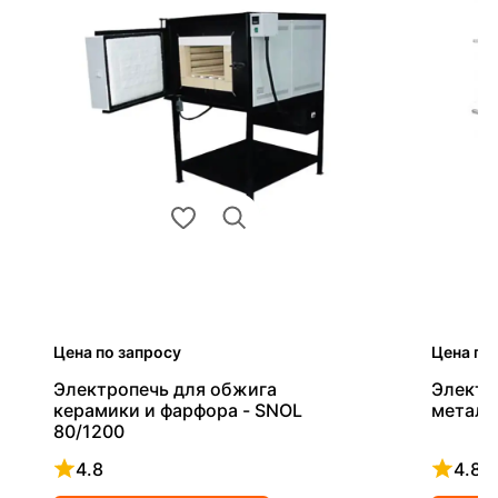
Цена по запросу
Цена по
Электропечь для обжига
Электр
керамики и фарфора - SNOL
металл
80/1200
4.8
4.8
Рейтинг 4.8 из 5
Рейтинг