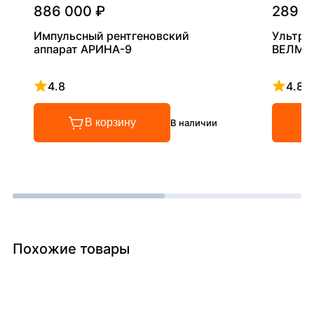
886 000 ₽
289 0
Импульсный рентгеновский
Ультра
аппарат АРИНА-9
ВЕЛМА
4.8
4.8
Рейтинг 4.8 из 5
Рейтинг
В корзину
В наличии
Похожие товары