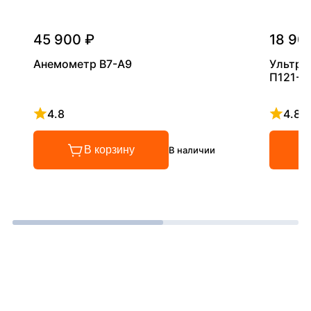
45 900 ₽
18 90
Анемометр В7-А9
Ультра
П121-5
4.8
4.8
Рейтинг 4.8 из 5
Рейтинг
В корзину
В наличии