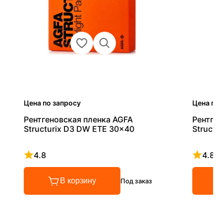
Цена по запросу
Цена по
Рентгеновская пленка AGFA
Рентге
Structurix D3 DW ETE 30x40
Struct
4.8
4.8
Рейтинг 4.8 из 5
Рейтинг
В корзину
Под заказ