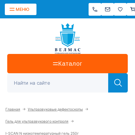
МЕНЮ
Каталог
→
→
Главная
Ультразвуковые дефектоскопы
→
Гель для ультразвукового контроля
I-SCAN N низкотемпературный гель 250г