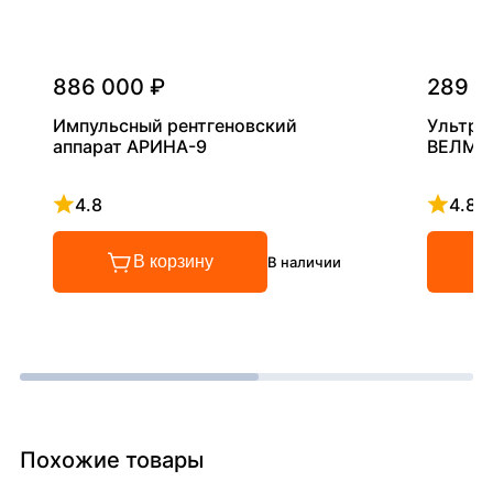
886 000 ₽
289 0
Импульсный рентгеновский
Ультра
аппарат АРИНА-9
ВЕЛМА
4.8
4.8
Рейтинг 4.8 из 5
Рейтинг
В корзину
В наличии
Похожие товары