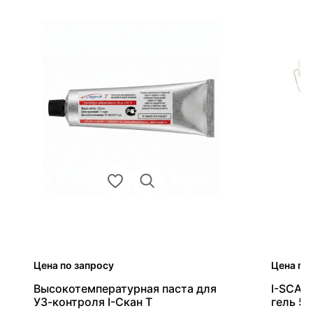
Цена по запросу
Цена по
Высокотемпературная паста для
I-SCAN
УЗ-контроля I-Скан Т
гель 5к