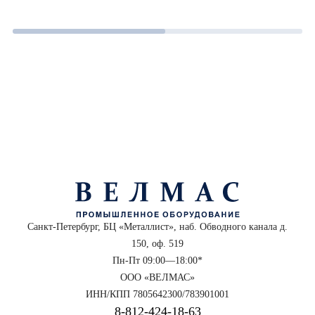
Санкт-Петербург, БЦ «Металлист», наб. Обводного канала д.
150, оф. 519
Пн-Пт 09:00—18:00*
ООО «ВЕЛМАС»
ИНН/КПП 7805642300/783901001
8‑812‑424‑18‑63