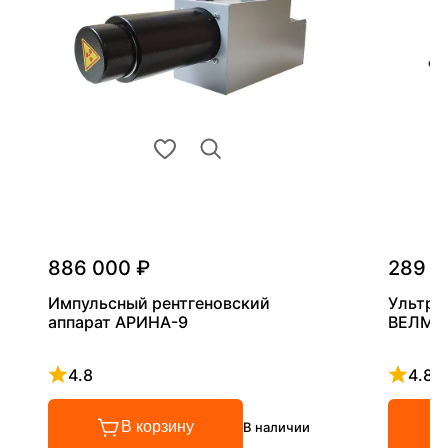
886 000 ₽
289 0
Импульсный рентгеновский
Ультра
аппарат АРИНА-9
ВЕЛМА
4.8
4.8
Рейтинг 4.8 из 5
Рейтинг
В корзину
В наличии