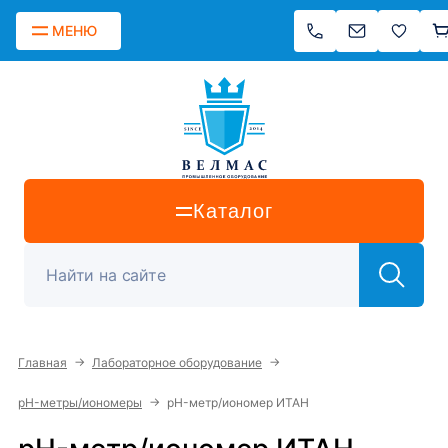
МЕНЮ
Каталог
→
→
Главная
Лабораторное оборудование
→
pH-метры/иономеры
pH-метр/иономер ИТАН