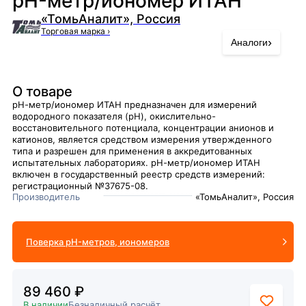
pH-метр/иономер ИТАН
«ТомьАналит», Россия
Торговая марка
›
›
Аналоги
О товаре
рН-метр/иономер ИТАН предназначен для измерений
водородного показателя (pH), окислительно-
восстановительного потенциала, концентрации анионов и
катионов, является средством измерения утвержденного
типа и разрешен для применения в аккредитованных
испытательных лабораториях. рН-метр/иономер ИТАН
включен в государственный реестр средств измерений:
регистрационный №37675-08.
Производитель
«ТомьАналит», Россия
Поверка pH-метров, иономеров
89 460 ₽
В наличии
Безналичный расчёт