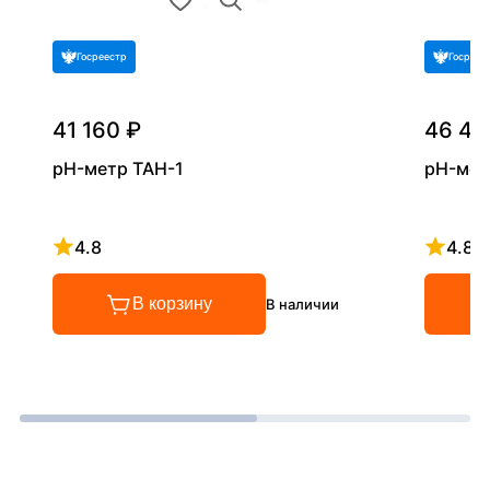
Госреестр
Госреес
41 160 ₽
46 41
pH-метр ТАН-1
pH-мет
4.8
4.8
Рейтинг 4.8 из 5
Рейтинг
В корзину
В наличии