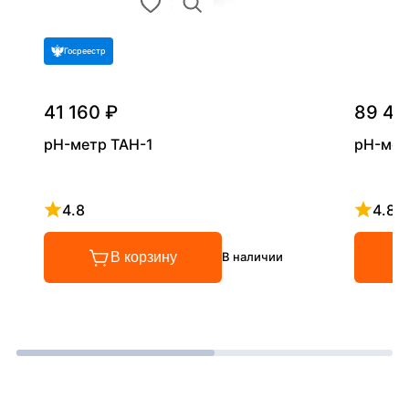
Госреестр
41 160 ₽
89 46
pH-метр ТАН-1
pH-мет
4.8
4.8
Рейтинг 4.8 из 5
Рейтинг
В корзину
В наличии