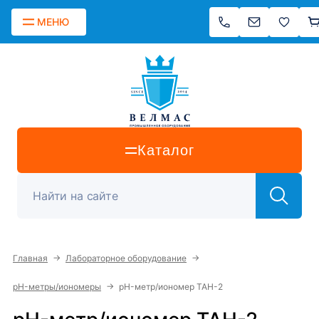
МЕНЮ
Каталог
→
→
Главная
Лабораторное оборудование
→
pH-метры/иономеры
pH-метр/иономер ТАН-2