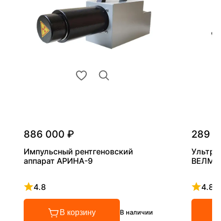
886 000 ₽
289 0
Импульсный рентгеновский
Ультра
аппарат АРИНА-9
ВЕЛМА
4.8
4.8
Рейтинг 4.8 из 5
Рейтинг
В корзину
В наличии