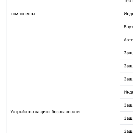
Тест
компоненты
Инд
Внут
Авто
Защ
Защ
Защи
Инд
Защ
Устройство защиты безопасности
Защи
Защи