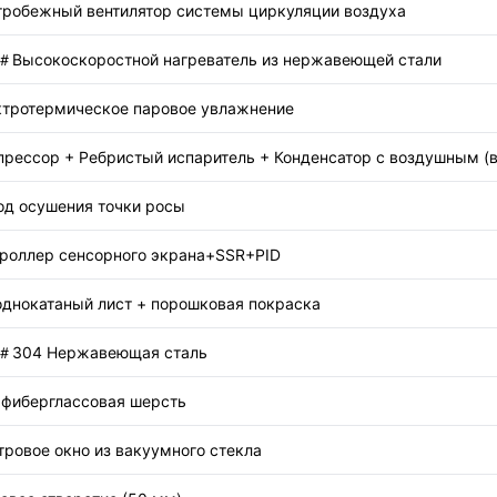
тробежный вентилятор системы циркуляции воздуха
＃Высокоскоростной нагреватель из нержавеющей стали
ктротермическое паровое увлажнение
прессор + Ребристый испаритель + Конденсатор с воздушным 
од осушения точки росы
троллер сенсорного экрана+SSR+PID
однокатаный лист + порошковая покраска
＃304 Нержавеющая сталь
+фиберглассовая шерсть
ровое окно из вакуумного стекла