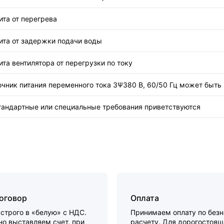
та от перегрева
ита от задержки подачи воды
та вентилятора от перегрузки по току
чник питания переменного тока 3Ψ380 В, 60/50 Гц может быть 
тандартные или специальные требования приветствуются
договор
Оплата
строго в «белую» с НДС.
Принимаем оплату по без
о выставляем счет, при
расчету. Для дорогостоящ