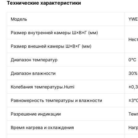
Технические характеристики
Модель
YWE
Размер внутренней камеры Ш×В×Г (мм)
Нес
Размер внешней камеры Ш×В×Г (мм)
Диапазон температур
0℃
Диапазон влажности
30% 
Колебания температуры.Humi
±0,
Равномерность температуры и влажности
±3℃
Разрешение индикации
Темп
Время нагрева и охлаждения
Нагр