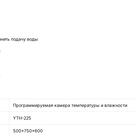
нить подачу воды
ы
е
Программируемая камера температуры и влажности
YTH-225
500×750×600