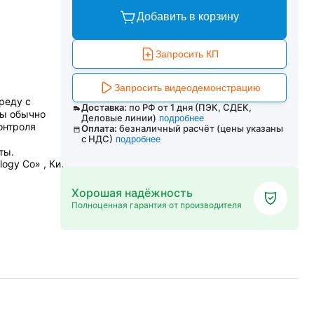
Добавить в корзину
Запросить КП
Запросить видеодемонстрацию
реду с
Доставка:
по РФ от 1 дня (ПЭК, СДЕК,
ры обычно
Деловые линии)
подробнее
онтроля
Оплата:
безналичный расчёт (цены указаны
с НДС)
подробнее
ты.
logy Co» , Китай
Хорошая надёжность
Полноценная гарантия от производителя