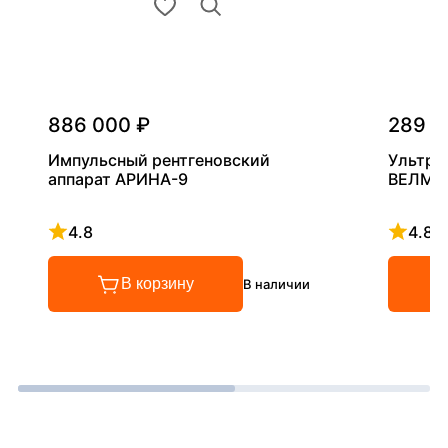
886 000 ₽
289 0
Импульсный рентгеновский
Ультра
аппарат АРИНА-9
ВЕЛМА
4.8
4.8
Рейтинг 4.8 из 5
Рейтинг
В корзину
В наличии