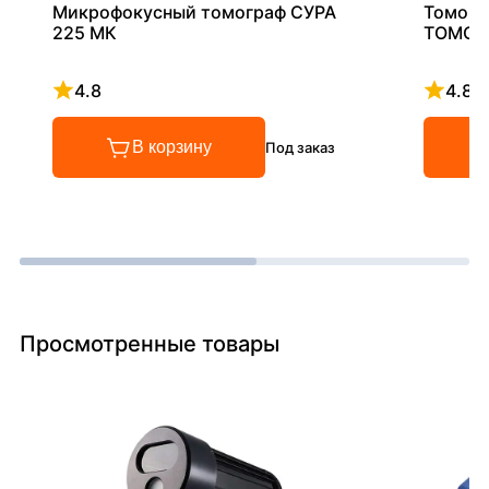
Микрофокусный томограф СУРА
Томогр
225 МК
ТОМОС
4.8
4.8
Рейтинг 4.8 из 5
Рейтинг
В корзину
Под заказ
Просмотренные товары