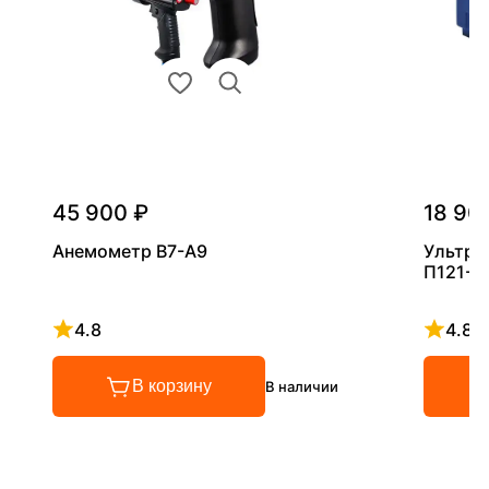
45 900 ₽
18 90
Анемометр В7-А9
Ультра
П121-5
4.8
4.8
Рейтинг 4.8 из 5
Рейтинг
В корзину
В наличии