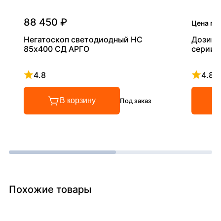
88 450 ₽
Цена по
Негатоскоп светодиодный НС
Дозиме
85х400 СД АРГО
серии 
4.8
4.8
Рейтинг 4.8 из 5
Рейтинг
В корзину
Под заказ
Похожие товары