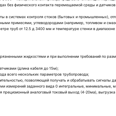
дах без физического контакта перемещаемой среды и датчиков
ты в системах контроля стоков (бытовых и промышленных), отл
ными примесями, углеводородами (например, топливом и смаз
метре труб от 12.5 д 3400 мм и температуре стенки в диапазоне 
агрязненными жидкостями и при выполнении требований по раз
тчиками (длина кабеля до 15м);
вода всего нескольких параметров трубопровода;
тельностью, позволяющей получать и обрабатывать сигналы д
ми измерений заданного вида 0 интегральные, минимальные, ма
ся прецизионный аналоговый токовый выход (4-20ма), выгрузк