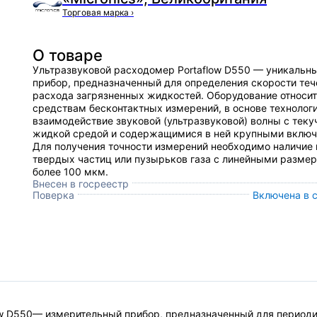
Торговая марка
›
О товаре
Ультразвуковой расходомер Portaflow D550 — уникальн
прибор, предназначенный для определения скорости теч
расхода загрязненных жидкостей. Оборудование относит
средствам бесконтактных измерений, в основе технолог
взаимодействие звуковой (ультразвуковой) волны с теку
жидкой средой и содержащимися в ней крупными включ
Для получения точности измерений необходимо наличие
твердых частиц или пузырьков газа с линейными разме
более 100 мкм.
Внесен в госреестр
Поверка
Включена в 
ow D550— измерительный прибор, предназначенный для периоди