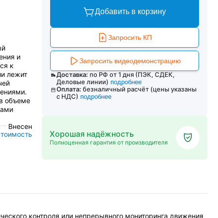
Добавить в корзину
Запросить КП
ый
ения и
Запросить видеодемонстрацию
ся к
ии лежит
Доставка:
по РФ от 1 дня (ПЭК, СДЕК,
Деловые линии)
подробнее
чей
Оплата:
безналичный расчёт (цены указаны
ениями.
с НДС)
подробнее
 в объеме
рами
Внесен
Хорошая надёжность
стоимость
Полноценная гарантия от производителя
ческого контроля или непрерывного мониторинга движения