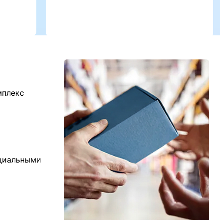
мплекс
ициальными