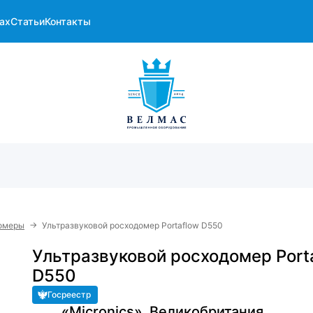
ах
Статьи
Контакты
→
домеры
Ультразвуковой росходомер Portaflow D550
Ультразвуковой росходомер Port
D550
Госреестр
«Micronics», Великобритания