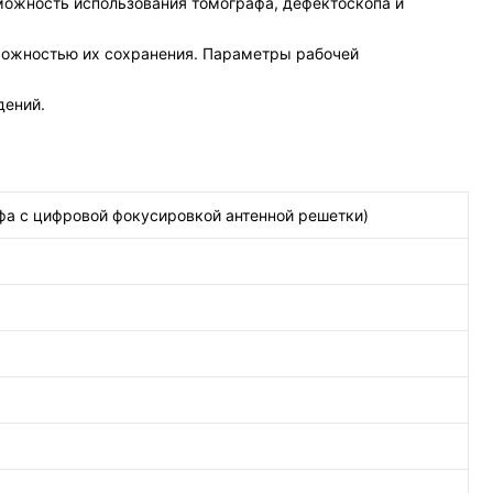
зможность использования томографа, дефектоскопа и
можностью их сохранения. Параметры рабочей
дений.
афа с цифровой фокусировкой антенной решетки)