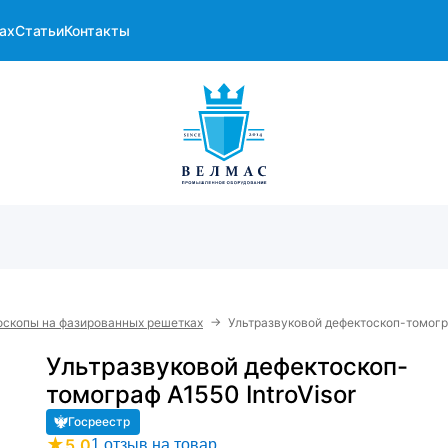
ах
Статьи
Контакты
→
оскопы на фазированных решетках
Ультразвуковой дефектоскоп-томогра
Ультразвуковой дефектоскоп-
томограф А1550 IntroVisor
Госреестр
★
5.0
1 отзыв на товар