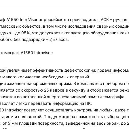
ф А1550 IntroVisor от российского производителя АСК – ручная
массовых объектов, в том числе исследования сварных соедине
здуха – до 95%, что допускает эксплуатацию оборудования как 
аботы без подзарядки – 7,5 часов.
томограф А1550 IntroVisor:
ой увеличивает эффективность дефектоскопии: подача информа
т малого количества необходимых операций.
и заменяет набор сменных призм. В комплекте с прибором пос
ляется со скоростью 25 кадров в секунду и отображается реж
аняются во встроенной энергонезависимой памяти томографа.
воляет легко передавать информацию на ПК.
 IntroVisor позволяет осуществлять контроль на любых, даже 
тием и подсветкой. Предусмотрена возможность выбора цвета
от 5 мм площади поверхности, выведенной на весь экран, до 