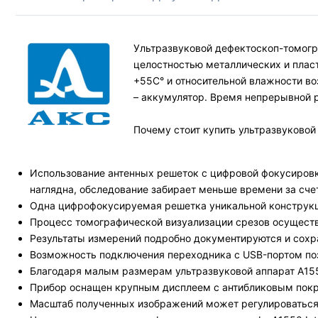
Ультразвуковой дефектоскоп-томогра
целостностью металлических и пласт
+55С° и относительной влажности во
– аккумулятор. Время непрерывной р
Почему стоит купить ультразвуковой 
Использование антенных решеток с цифровой фокусировк
наглядна, обследование забирает меньше времени за сче
Одна цифрофокусируемая решетка уникальной конструкци
Процесс томографической визуализации срезов осуществ
Результаты измерений подробно документируются и сохр
Возможность подключения переходника с USB-портом поз
Благодаря малым размерам ультразвуковой аппарат А1550
Прибор оснащен крупным дисплеем с антибликовым покры
Масштаб полученных изображений может регулироваться: 