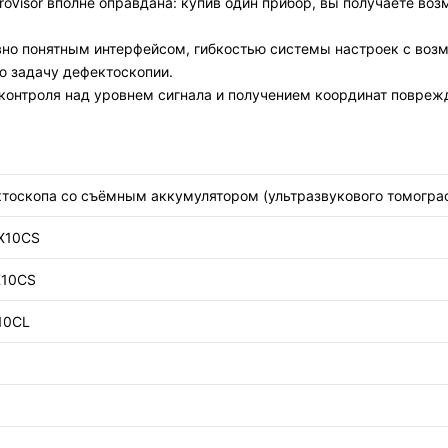
roVisor вполне оправдана: купив один прибор, вы получаете во
вно понятным интерфейсом, гибкостью системы настроек с воз
ю задачу дефектоскопии.
контроля над уровнем сигнала и получением координат повреж
фектоскопа со съёмным аккумулятором (ультразвукового томогр
X10CS
X10CS
10CL