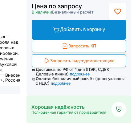
Цена по запросу
В наличии
Безналичный расчёт
Добавить в корзину
or –
роля над
Запросить КП
ссовых
ировкой.
ечения
Запросить видеодемонстрацию
звуковой
Доставка:
по РФ от 1 дня (ПЭК, СДЕК,
и.
Деловые линии)
подробнее
Внесен
Оплата:
безналичный расчёт (цены указаны
», Россия
с НДС)
подробнее
Хорошая надёжность
Полноценная гарантия от производителя