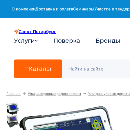
О компании
Доставка и оплата
Семинары
Участие в тендер
Санкт-Петербург
Услуги
Поверка
Бренды
Каталог
→
→
Главная
Ультразвуковые дефектоскопы
Ультразвуковые дефект