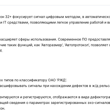
еон 32+ фокусирует сигнал цифровым методом, в автоматичес
и IT средствами, позволяющими легкое управление работой и в
расширяет сферы использования. Современное ПО предоставля
ие таких функций, как 'Авторазмер', 'Автопротокол', позволяет
M.
х типов по классификатору ОАО 'РЖД'.
сшифровывать сигналы при нахождении дефектов в ж/д рельсах
ентируются и регистрируются, отображаются в виде дефектогра
жащей сведения о параметрах зарегистрированных эхо-сигналов
он.