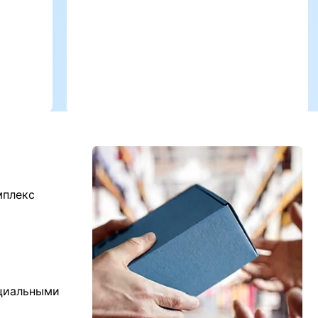
мплекс
ициальными