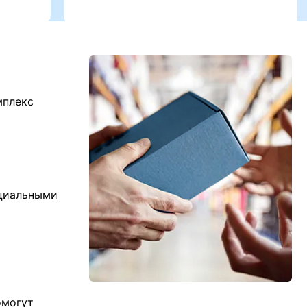
мплекс
ициальными
омогут