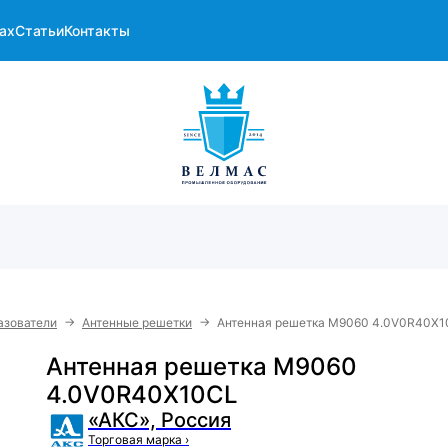
ах
Статьи
Контакты
→
→
азователи
Антенные решетки
Антенная решетка M9060 4.0V0R40Х1
Антенная решетка M9060
4.0V0R40Х10CL
«АКС», Россия
Торговая марка
›