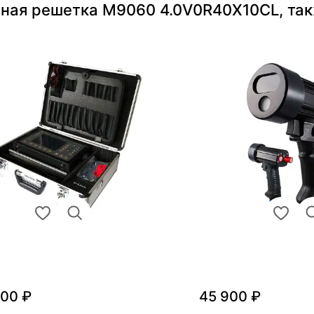
нная решетка M9060 4.0V0R40Х10CL, та
000 ₽
45 900 ₽