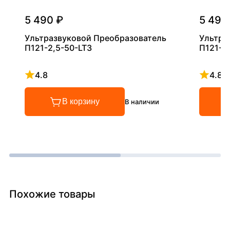
5 490 ₽
5 490
Ультразвуковой Преобразователь
Ультра
П121-2,5-50-LT3
П121-5
4.8
4.8
Рейтинг 4.8 из 5
Рейтинг
В корзину
В наличии
Похожие товары