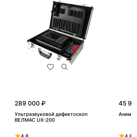
289 000 ₽
45 90
Ультразвуковой дефектоскоп
Анемом
ВЕЛМАС UX-200
4.8
4.8