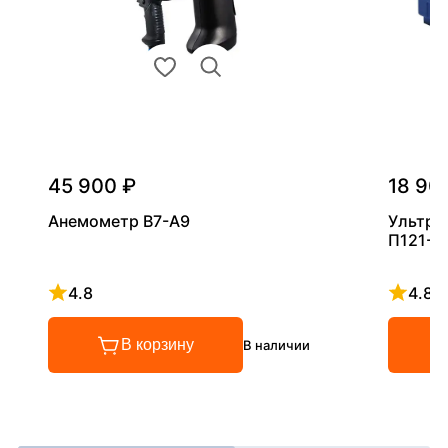
45 900 ₽
18 90
Анемометр В7-А9
Ультра
П121-5
4.8
4.8
Рейтинг 4.8 из 5
Рейтинг
В корзину
В наличии