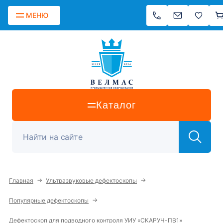
МЕНЮ
Каталог
→
→
Главная
Ультразвуковые дефектоскопы
→
Популярные дефектоскопы
Дефектоскоп для подводного контроля УИУ «СКАРУЧ-ПВ1»