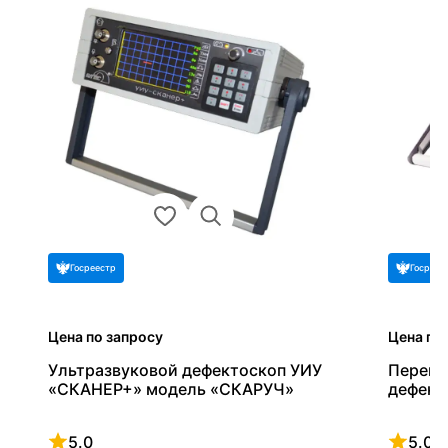
Госреестр
Госреес
Цена по запросу
Цена по
Ультразвуковой дефектоскоп УИУ
Перено
«СКАНЕР+» модель «СКАРУЧ»
дефект
5.0
5.0