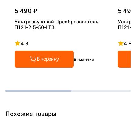
5 490 ₽
5 490
Ультразвуковой Преобразователь
Ультра
П121-2,5-50-LT3
П121-5
4.8
4.8
Рейтинг 4.8 из 5
Рейтинг
В корзину
В наличии
Похожие товары