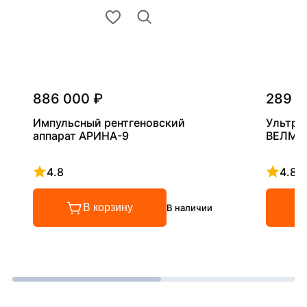
886 000 ₽
289 0
Импульсный рентгеновский
Ультра
аппарат АРИНА-9
ВЕЛМА
4.8
4.8
Рейтинг 4.8 из 5
Рейтинг
В корзину
В наличии