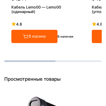
Кабель Lemo00 — Lemo00
Кабель
(одинарный)
(углово
4.8
4.8
Рейтинг 4.8 из 5
Рейтинг
В корзину
В наличии
Просмотренные товары