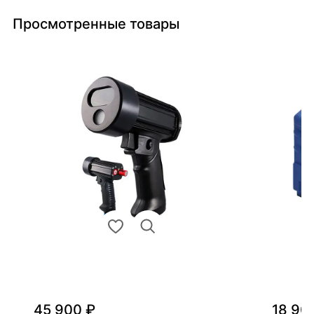
Просмотренные товары
45 900 ₽
18 90