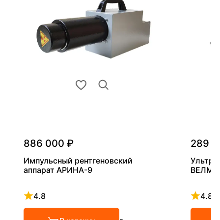
886 000 ₽
289 0
Импульсный рентгеновский
Ультра
аппарат АРИНА-9
ВЕЛМА
4.8
4.8
Рейтинг 4.8 из 5
Рейтинг